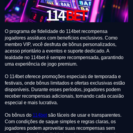
O programa de fidelidade do 114bet recompensa
jogadores assíduos com benefícios exclusivos. Como
membro VIP, você desfruta de bônus personalizados,
acesso prioritário a eventos e suporte dedicado. A
lealdade no 114bet é sempre recompensada, garantindo
uma experiência de jogo premium.
O 114bet oferece promoções especiais de temporada e
festivais, onde bônus limitados e ofertas exclusivas estão
disponíveis. Durante esses períodos, jogadores podem
receber recompensas adicionais, tornando cada ocasião
especial e mais lucrativa.
Os bônus do
114bet
são fáceis de usar e transparentes.
Com condições de saque simples e regras claras, os
jogadores podem aproveitar suas recompensas sem