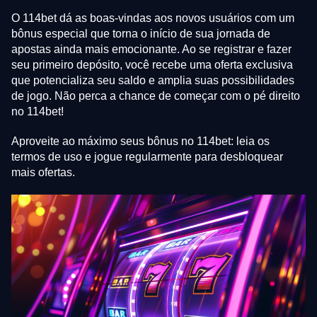
O 114bet dá as boas-vindas aos novos usuários com um
bônus especial que torna o início de sua jornada de
apostas ainda mais emocionante. Ao se registrar e fazer
seu primeiro depósito, você recebe uma oferta exclusiva
que potencializa seu saldo e amplia suas possibilidades
de jogo. Não perca a chance de começar com o pé direito
no 114bet!
Aproveite ao máximo seus bônus no 114bet: leia os
termos de uso e jogue regularmente para desbloquear
mais ofertas.