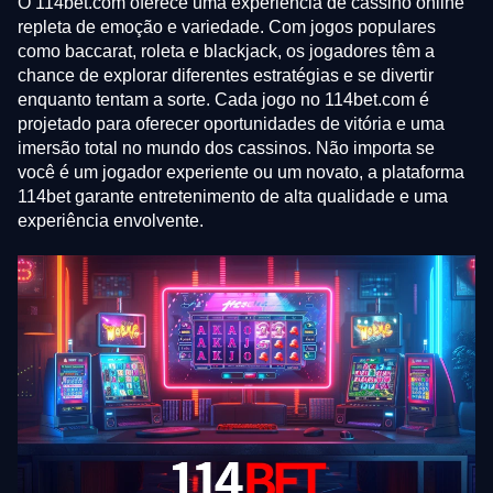
O 114bet.com oferece uma experiência de cassino online
repleta de emoção e variedade. Com jogos populares
como baccarat, roleta e blackjack, os jogadores têm a
chance de explorar diferentes estratégias e se divertir
enquanto tentam a sorte. Cada jogo no 114bet.com é
projetado para oferecer oportunidades de vitória e uma
imersão total no mundo dos cassinos. Não importa se
você é um jogador experiente ou um novato, a plataforma
114bet garante entretenimento de alta qualidade e uma
experiência envolvente.