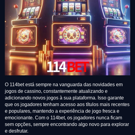
O 114bet está sempre na vanguarda das novidades em
jogos de cassino, constantemente atualizando e
adicionando novos jogos à sua plataforma. Isso garante
que os jogadores tenham acesso aos títulos mais recentes
e populares, mantendo a experiência de jogo fresca e
emocionante. Com o 114bet, os jogadores nunca ficam
sem opções, sempre encontrando algo novo para explorar
e desfrutar.